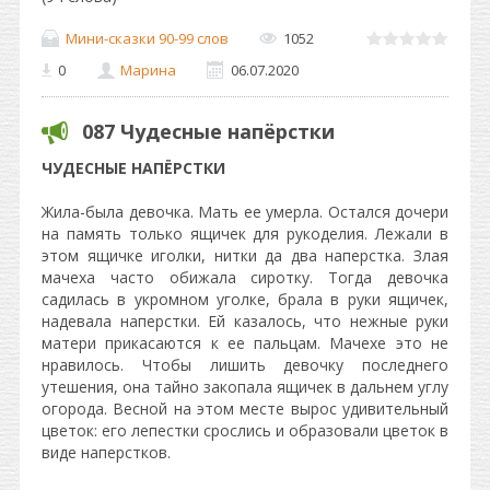
Мини-сказки 90-99 слов
1052
0
Марина
06.07.2020
087 Чудесные напёрстки
ЧУДЕСНЫЕ НАПЁРСТКИ
Жила-была девочка. Мать ее умерла. Остался дочери
на память только ящичек для рукоделия. Лежали в
этом ящичке иголки, нитки да два наперстка. Злая
мачеха часто обижала сиротку. Тогда девочка
садилась в укромном уголке, брала в руки ящичек,
надевала наперстки. Ей казалось, что нежные руки
матери прикасаются к ее пальцам. Мачехе это не
нравилось. Чтобы лишить девочку последнего
утешения, она тайно закопала ящичек в дальнем углу
огорода. Весной на этом месте вырос удивительный
цветок: его лепестки срослись и образовали цветок в
виде наперстков.