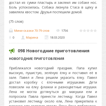
достал из сумки пластырь и заклеил им собаке нос.
Боль успокоилась. Собака лизнула Стаса в щёку и
завиляла хвостом. Друзья поспешили домой.
(75 слов)
Мини-сказки 70-79 слов
1756
0
Марина
18.03.2020
098 Новогодние приготовления
НОВОГОДНИЕ ПРИГОТОВЛЕНИЯ
Приближался новогодний праздник. Папа купил
высокую, пушистую, зелёную ёлку и поставил её в
зале. Павел и Лена решили украсить ёлку. Павел
достал коробку с ёлочными игрушками. Дети
повесили на ёлку флажки и разноцветные игрушки.
Лена не могла дотянуться до макушки ели и
попросила Павла принести лестницу. Когда Павел
установил лестницу около ели, Лена прикрепила к
макушке ели золотую звезду. Пока Лена любовалась