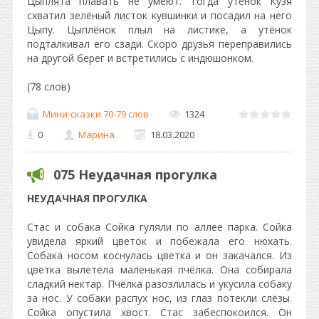
Цыплята плавать не умеют. Тогда утёнок Кузя
схватил зелёный листок кувшинки и посадил на него
Цыпу. Цыплёнок плыл на листике, а утёнок
подталкивал его сзади. Скоро друзья переправились
на другой берег и встретились с индюшонком.
(78 слов)
Мини-сказки 70-79 слов
1324
0
Марина
18.03.2020
075 Неудачная прогулка
НЕУДАЧНАЯ ПРОГУЛКА
Стас и собака Сойка гуляли по аллее парка. Сойка
увидела яркий цветок и побежала его нюхать.
Собака носом коснулась цветка и он закачался. Из
цветка вылетела маленькая пчёлка. Она собирала
сладкий нектар. Пчёлка разозлилась и укусила собаку
за нос. У собаки распух нос, из глаз потекли слёзы.
Сойка опустила хвост. Стас забеспокоился. Он