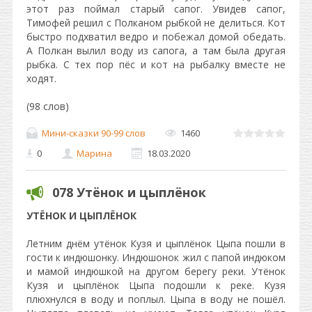
этот раз поймал старый сапог. Увидев сапог,
Тимофей решил с Полканом рыбкой не делиться. Кот
быстро подхватил ведро и побежал домой обедать.
А Полкан вылил воду из сапога, а там была другая
рыбка. С тех пор пёс и кот на рыбалку вместе не
ходят.
(98 слов)
Мини-сказки 90-99 слов
1460
0
Марина
18.03.2020
078 Утёнок и цыплёнок
УТЁНОК И ЦЫПЛЁНОК
Летним днём утёнок Кузя и цыплёнок Цыпа пошли в
гости к индюшонку. Индюшонок жил с папой индюком
и мамой индюшкой на другом берегу реки. Утёнок
Кузя и цыплёнок Цыпа подошли к реке. Кузя
плюхнулся в воду и поплыл. Цыпа в воду не пошёл.