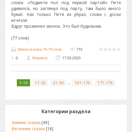
слова: «Подмети пол под первой партой!» Петя
удивился, но заглянул под парту, там было много
бумаг. Как только Петя их убрал, слова с доски
исчезли.
Вдруг прозвенел звонок. Это был будильник.
(77 слов)
Мини-сказки 70-79 слов
715
0
Марина
17.03.2020
1-10
11-20
21-30
...
161-170
171-176
Категории раздела
Зимние сказки
[49]
Весенние сказки
[18]