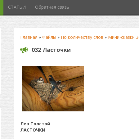
СТАТЬИ
Обратная связь
Главная
»
Файлы
»
По количеству слов
»
Мини-сказки 3
032 Ласточки
Лев Толстой
ЛАСТОЧКИ