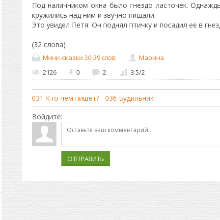
Под наличником окна было гнездо ласточек. Однажды
кружились над ним и звучно пищали.
Это увидел Петя. Он поднял птичку и посадил её в гне
(32 слова)
Мини-сказки 30-39 слов
Марина
2126
0
2
3.5
/
2
031 Кто чем пишет?
036 Будильник
Войдите:
ОТПРАВИТЬ