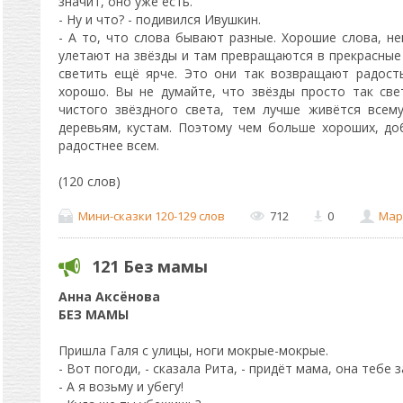
значит, оно уже есть.
- Ну и что? - подивился Ивушкин.
- А то, что слова бывают разные. Хорошие слова, н
улетают на звёзды и там превращаются в прекрасные
светить ещё ярче. Это они так возвращают радост
хорошо. Вы не думайте, что звёзды просто так све
чистого звёздного света, тем лучше живётся всем
деревьям, кустам. Поэтому чем больше хороших, доб
радостнее всем.
(120 слов)
Мини-сказки 120-129 слов
712
0
Мар
121 Без мамы
Анна Аксёнова
БЕЗ МАМЫ
Пришла Галя с улицы, ноги мокрые-мокрые.
- Вот погоди, - сказала Рита, - придёт мама, она тебе з
- А я возьму и убегу!