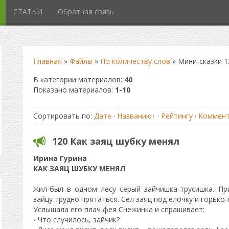
СТАТЬИ
Обратная связь
Главная
»
Файлы
»
По количеству слов
» Мини-сказки 1
В категории материалов
:
40
Показано материалов
:
1-10
Сортировать по
:
Дате
·
Названию
·
Рейтингу
·
Коммен
120 Как заяц шубку менял
Ирина Гурина
КАК ЗАЯЦ ШУБКУ МЕНЯЛ
Жил-был в одном лесу серый зайчишка-трусишка. При
зайцу трудно прятаться. Сел заяц под ёлочку и горько-
Услышала его плач фея Снежинка и спрашивает:
- Что случилось, зайчик?