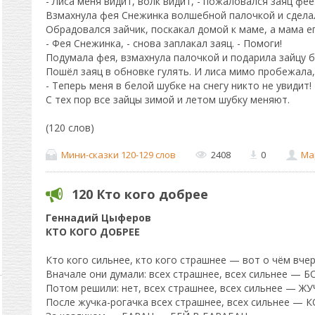
- Лиса меня видит, волк видит, - пожаловался заяц фее
Взмахнула фея Снежинка волшебной палочкой и сдела
Обрадовался зайчик, поскакал домой к маме, а мама ег
- Фея Снежинка, - снова заплакал заяц. - Помоги!
Подумала фея, взмахнула палочкой и подарила зайцу б
Пошёл заяц в обновке гулять. И лиса мимо пробежала, 
- Теперь меня в белой шубке на снегу никто не увидит!
С тех пор все зайцы зимой и летом шубку меняют.
(120 слов)
Мини-сказки 120-129 слов
2408
0
Ма
120 Кто кого добрее
Геннадий Цыферов
КТО КОГО ДОБРЕЕ
Кто кого сильнее, кто кого страшнее — вот о чём вчер
Вначале они думали: всех страшнее, всех сильнее — 
Потом решили: нет, всех страшнее, всех сильнее — Ж
После жучка-рогачка всех страшнее, всех сильнее — 