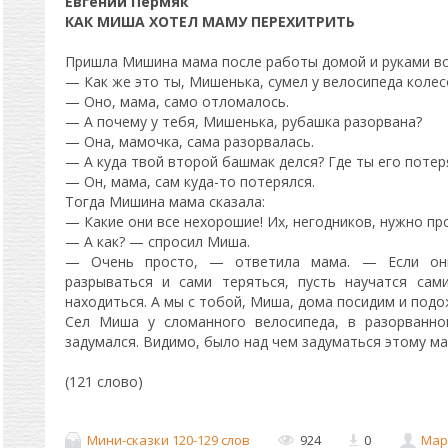
Евгений Пермяк
КАК МИША ХОТЕЛ МАМУ ПЕРЕХИТРИТЬ
Пришла Мишина мама после работы домой и руками вс
— Как же это ты, Мишенька, сумел у велосипеда коле
— Оно, мама, само отломалось.
— А почему у тебя, Мишенька, рубашка разорвана?
— Она, мамочка, сама разорвалась.
— А куда твой второй башмак делся? Где ты его поте
— Он, мама, сам куда-то потерялся.
Тогда Мишина мама сказала:
— Какие они все нехорошие! Их, негодников, нужно пр
— А как? — спросил Миша.
— Очень просто, — ответила мама. — Если они
разрываться и сами теряться, пусть научатся сам
находиться. А мы с тобой, Миша, дома посидим и подо
Сел Миша у сломанного велосипеда, в разорванно
задумался. Видимо, было над чем задуматься этому ма
(121 слово)
Мини-сказки 120-129 слов
924
0
Мар