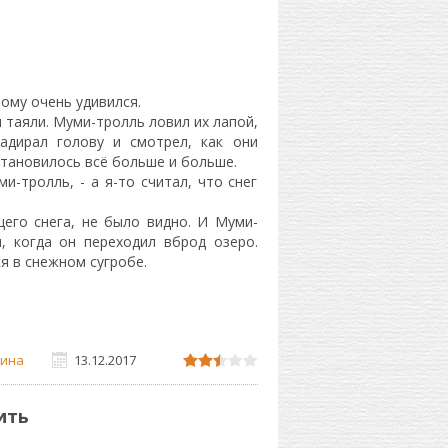
ому очень удивился.
 таяли. Муми-тролль ловил их лапой,
адирал голову и смотрел, как они
 становилось всё больше и больше.
и-тролль, - а я-то считал, что снег
щего снега, не было видно. И Муми-
, когда он переходил вброд озеро.
я в снежном сугробе.
ина
13.12.2017
ить