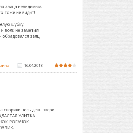
.
ла зайца невидимым.
о тоже не видит!
елую шубку.
и волк не заметил!
 - обрадовался заяц.
рина
16.04.2018
а спорили весь день звери.
БОДАСТАЯ УЛИТКА.
УЧОК-РОГАЧОК.
КОЗЛИК.