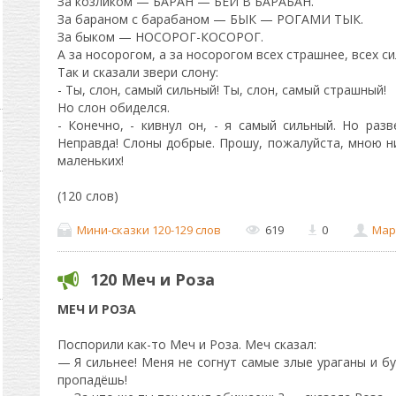
За козликом — БАРАН — БЕЙ В БАРАБАН.
За бараном с барабаном — БЫК — РОГАМИ ТЫК.
За быком — НОСОРОГ-КОСОРОГ.
А за носорогом, а за носорогом всех страшнее, всех
Так и сказали звери слону:
- Ты, слон, самый сильный! Ты, слон, самый страшный!
Но слон обиделся.
- Конечно, - кивнул он, - я самый сильный. Но раз
Неправда! Слоны добрые. Прошу, пожалуйста, мною ни
маленьких!
(120 слов)
Мини-сказки 120-129 слов
619
0
Мар
120 Меч и Роза
МЕЧ И РОЗА
Поспорили как-то Меч и Роза. Меч сказал:
— Я сильнее! Меня не согнут самые злые ураганы и бу
пропадёшь!