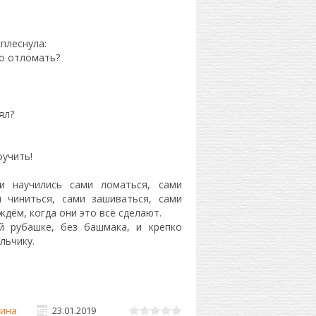
плеснула:
со отломать?
рял?
оучить!
 научились сами ломаться, сами
и чиниться, сами зашиваться, сами
ждём, когда они это всё сделают.
й рубашке, без башмака, и крепко
льчику.
ина
23.01.2019