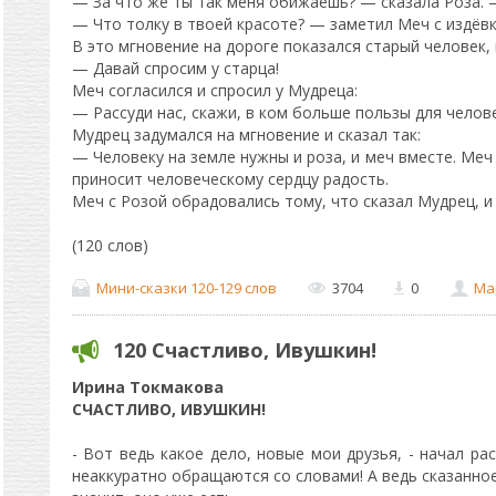
— За что же ты так меня обижаешь? — сказала Роза. —
— Что толку в твоей красоте? — заметил Меч с издёвк
В это мгновение на дороге показался старый человек, 
— Давай спросим у старца!
Меч согласился и спросил у Мудреца:
— Рассуди нас, скажи, в ком больше пользы для челове
Мудрец задумался на мгновение и сказал так:
— Человеку на земле нужны и роза, и меч вместе. Меч 
приносит человеческому сердцу радость.
Меч с Розой обрадовались тому, что сказал Мудрец, и
(120 слов)
Мини-сказки 120-129 слов
3704
0
Ма
120 Счастливо, Ивушкин!
Ирина Токмакова
СЧАСТЛИВО, ИВУШКИН!
- Вот ведь какое дело, новые мои друзья, - начал рас
неаккуратно обращаются со словами! А ведь сказанное 