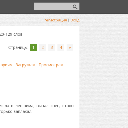
Регистрация
|
Вход
20-129 слов
Страницы
:
1
2
3
4
»
тариям
·
Загрузкам
·
Просмотрам
шла в лес зима, выпал снег, стало
горько заплакал.