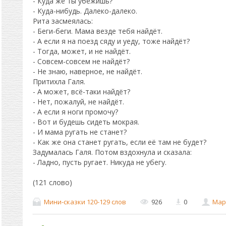
- Куда же ты убежишь?
- Куда-нибудь. Далеко-далеко.
Рита засмеялась:
- Беги-беги. Мама везде тебя найдёт.
- А если я на поезд сяду и уеду, тоже найдёт?
- Тогда, может, и не найдёт.
- Совсем-совсем не найдёт?
- Не знаю, наверное, не найдёт.
Притихла Галя.
- А может, всё-таки найдёт?
- Нет, пожалуй, не найдёт.
- А если я ноги промочу?
- Вот и будешь сидеть мокрая.
- И мама ругать не станет?
- Как же она станет ругать, если её там не будет?
Задумалась Галя. Потом вздохнула и сказала:
- Ладно, пусть ругает. Никуда не убегу.
(121 слово)
Мини-сказки 120-129 слов
926
0
Мар