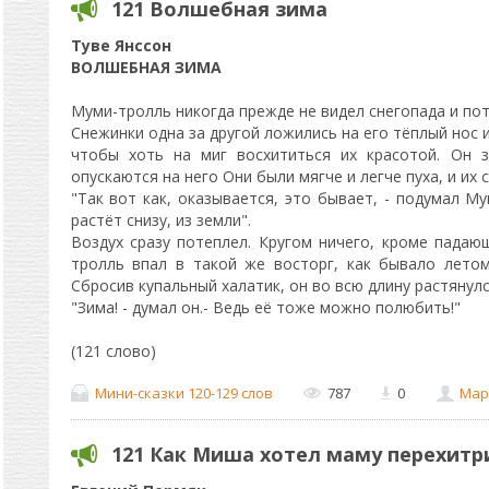
121 Волшебная зима
Туве Янссон
ВОЛШЕБНАЯ ЗИМА
Муми-тролль никогда прежде не видел снегопада и пот
Снежинки одна за другой ложились на его тёплый нос и
чтобы хоть на миг восхититься их красотой. Он з
опускаются на него Они были мягче и легче пуха, и их
"Так вот как, оказывается, это бывает, - подумал Мум
растёт снизу, из земли".
Воздух сразу потеплел. Кругом ничего, кроме падаю
тролль впал в такой же восторг, как бывало летом
Сбросив купальный халатик, он во всю длину растянулс
"Зима! - думал он.- Ведь её тоже можно полюбить!"
(121 слово)
Мини-сказки 120-129 слов
787
0
Мар
121 Как Миша хотел маму перехитр