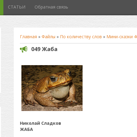
СТАТЬИ
Обратная связь
Главная
»
Файлы
»
По количеству слов
»
Мини-сказки 4
049 Жаба
Николай Сладков
ЖАБА