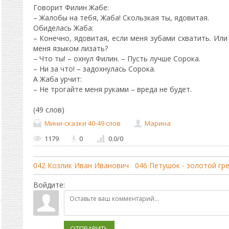
Говорит Филин Жабе:
– Жалобы на тебя, Жаба! Скользкая ты, ядовитая.
Обиделась Жаба:
– Конечно, ядовитая, если меня зубами схватить. Или
меня языком лизать?
– Что ты! – охнул Филин. – Пусть лучше Сорока.
– Ни за что! – задохнулась Сорока.
А Жаба урчит:
– Не трогайте меня руками – вреда не будет.
(49 слов)
Мини-сказки 40-49 слов
Марина
1179
0
0.0
/
0
042 Козлик Иван Иванович
046 Петушок - золотой гр
Войдите:
ОТПРАВИТЬ