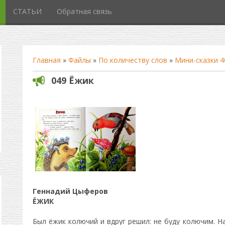
СТАТЬИ
Обратная связь
Главная
»
Файлы
»
По количеству слов
»
Мини-сказки 4
049 Ёжик
Геннадий Цыферов
ЁЖИК
Был ёжик колючий и вдруг решил: не буду колючим. Н