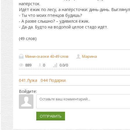
напёрсток.
Идёт ёжик по лесу, а напёрсточки: динь-динь. Выглянул
- Ты что моих птенцов будишь?
- А разве слышно? – удивился ёжик.
- Да-да. Будто на водопой целое стадо идёт.
(49 слов)
Мини-сказки 40-49 слов
Марина
889
0
0.0
/
0
041 Лужа
044 Подарки
Войдите:
ОТПРАВИТЬ