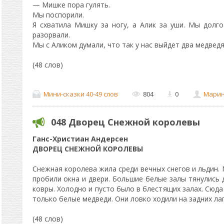
— Мишке пора гулять.
Мы поспорили.
Я схватила Мишку за ногу, а Алик за уши. Мы долг
разорвали.
Мы с Аликом думали, что так у нас выйдет два медведя
(48 слов)
Мини-сказки 40-49 слов
804
0
Мари
048 Дворец Снежной королевы
Ганс-Xристиан Андерсен
ДВОРЕЦ СНЕЖНОЙ КОРОЛЕВЫ
Снежная королева жила среди вечных снегов и льдин.
пробили окна и двери. Большие белые залы тянулись 
ковры. Холодно и пусто было в блестящих залах. Сюда
только белые медведи. Они ловко ходили на задних лап
(48 слов)