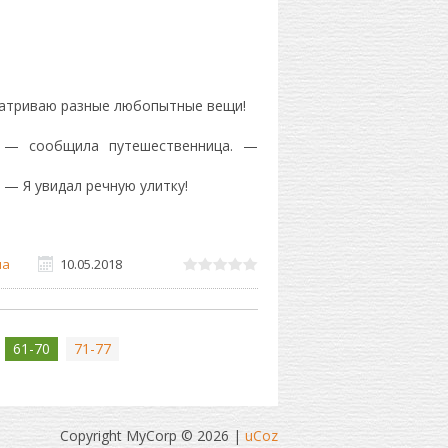
матриваю разные любопытные вещи!
 — сообщила путешественница. —
— Я увидал речную улитку!
на
10.05.2018
61-70
71-77
Copyright MyCorp © 2026
|
uCoz