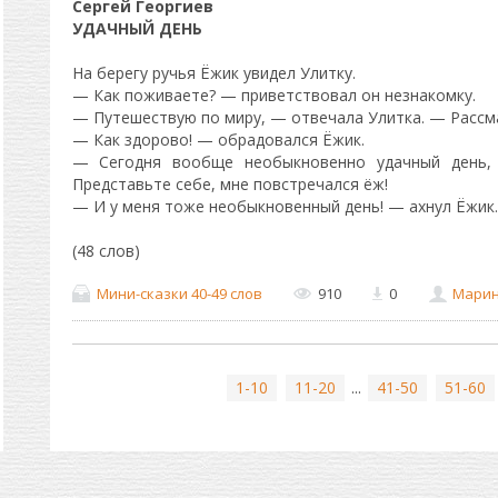
Сергей Георгиев
УДАЧНЫЙ ДЕНЬ
На берегу ручья Ёжик увидел Улитку.
— Как поживаете? — приветствовал он незнакомку.
— Путешествую по миру, — отвечала Улитка. — Расс
— Как здорово! — обрадовался Ёжик.
— Сегодня вообще необыкновенно удачный день,
Представьте себе, мне повстречался ёж!
— И у меня тоже необыкновенный день! — ахнул Ёжик. 
(48 слов)
Мини-сказки 40-49 слов
910
0
Мари
1-10
11-20
...
41-50
51-60