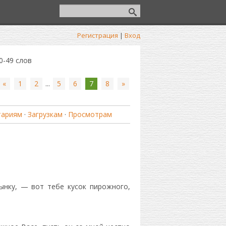
Регистрация
|
Вход
0-49 слов
«
1
2
...
5
6
7
8
»
тариям
·
Загрузкам
·
Просмотрам
ынку, — вот тебе кусок пирожного,