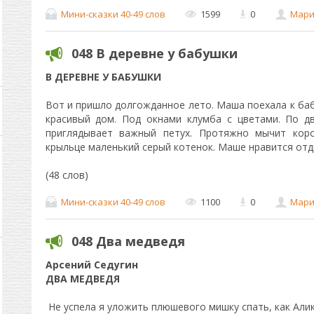
Мини-сказки 40-49 слов
1599
0
Мари
048 В деревне у бабушки
В ДЕРЕВНЕ У БАБУШКИ
Вот и пришло долгожданное лето. Маша поехала к ба
красивый дом. Под окнами клумба с цветами. По д
приглядывает важный петух. Протяжно мычит коро
крыльце маленький серый котенок. Маше нравится отд
(48 слов)
Мини-сказки 40-49 слов
1100
0
Мари
048 Два медведя
Арсений Седугин
ДВА МЕДВЕДЯ
Не успела я уложить плюшевого мишку спать, как Али