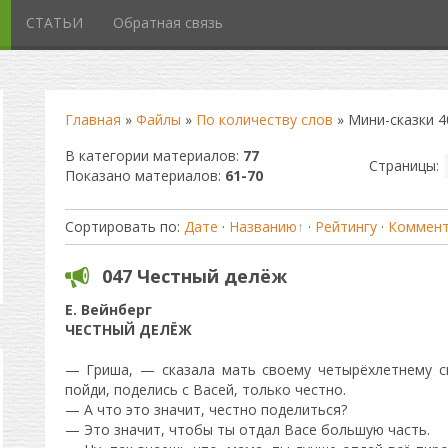
СТАТЬИ
Обратная связь
Главная
»
Файлы
»
По количеству слов
» Мини-сказки 4
В категории материалов
:
77
Страницы
:
Показано материалов
:
61-70
Сортировать по
:
Дате
·
Названию
·
Рейтингу
·
Коммен
047 Честный делёж
Е. Вейнберг
ЧЕСТНЫЙ ДЕЛЁЖ
— Гриша, — сказала мать своему четырёхлетнему с
пойди, поделись с Васей, только честно.
— А что это значит, честно поделиться?
— Это значит, чтобы ты отдал Васе большую часть.