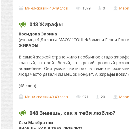
Мини-сказки 40-49 слов
1879
0
Мари
048 Жирафы
Восидова Зарина
(ученица 4 Д класса МАОУ "СОШ №6 имени Героя России
ЖИРАФЫ
В самой жаркой стране жило необычное стадо жирафо
красный, второй белый, а третий розовый-розо
волшебные. Они умели светиться в темноте разным
Люди часто давали им мешок конфет. А жирафы возили
(48 слов)
Мини-сказки 40-49 слов
971
20
Мари
048 Знаешь, как я тебя люблю?
Сэм Макбратни
ЗНАЕШЬ, КАК Я ТЕБЯ ЛЮБЛЮ?