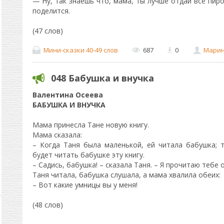
— Ну, так знаешь что, мама, ты лучше отдай всё пир
поделится.
(47 слов)
Мини-сказки 40-49 слов
687
0
Мари
048 Бабушка и внучка
Валентина Осеева
БАБУШКА И ВНУЧКА
Мама принесла Тане новую книгу.
Мама сказала:
– Когда Таня была маленькой, ей читала бабушка; 
будет читать бабушке эту книгу.
– Садись, бабушка! – сказала Таня. – Я прочитаю тебе 
Таня читала, бабушка слушала, а мама хвалила обеих:
– Вот какие умницы вы у меня!
(48 слов)