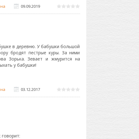
на
09.09.2019
бушке в деревню. У бабушки большой
вору бродят пестрые куры. За ними
ва Зорька. Зевает и жмурится на
ыхать у бабушки!
на
03.12.2017
к говорит: