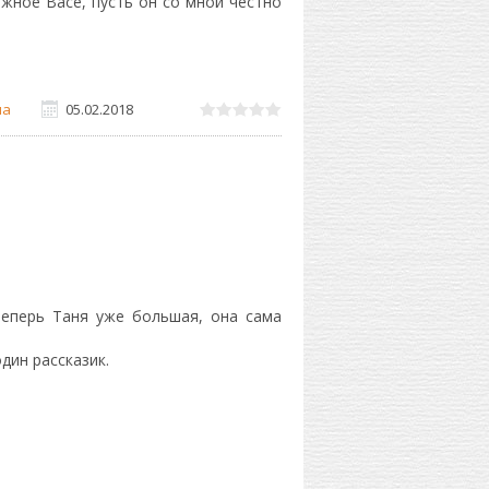
ожное Васе, пусть он со мной честно
на
05.02.2018
теперь Таня уже большая, она сама
один рассказик.