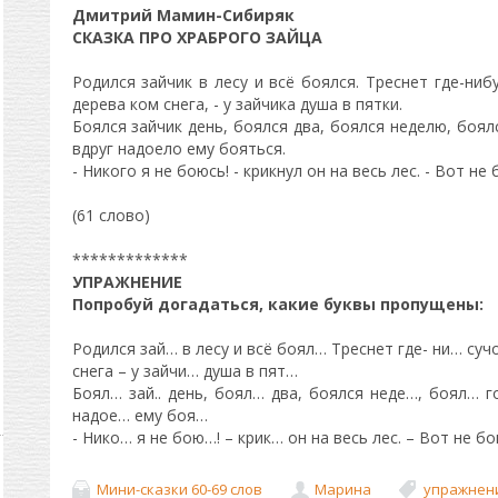
Дмитрий Мамин-Сибиряк
СКАЗКА ПРО ХРАБРОГО ЗАЙЦА
Родился зайчик в лесу и всё боялся. Треснет где-нибу
дерева ком снега, - у зайчика душа в пятки.
Боялся зайчик день, боялся два, боялся неделю, боял
вдруг надоело ему бояться.
- Никого я не боюсь! - крикнул он на весь лес. - Вот не
(61 слово)
*************
УПРАЖНЕНИЕ
Попробуй догадаться, какие буквы пропущены:
Родился зай… в лесу и всё боял… Треснет где- ни… суч
снега – у зайчи… душа в пят…
Боял… зай.. день, боял… два, боялся неде…, боял… г
надое… ему боя…
- Нико… я не бою…! – крик… он на весь лес. – Вот не бо
Мини-сказки 60-69 слов
Марина
упражнен