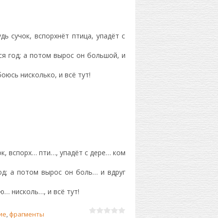
дь сучок, вспорхнёт птица, упадёт с
ся год; а потом вырос он большой, и
 боюсь нисколько, и всё тут!
ок, вспорх… пти…, упадёт с дере… ком
од; а потом вырос он боль… и вдруг
ю… нисколь…, и всё тут!
ие
,
фрагменты