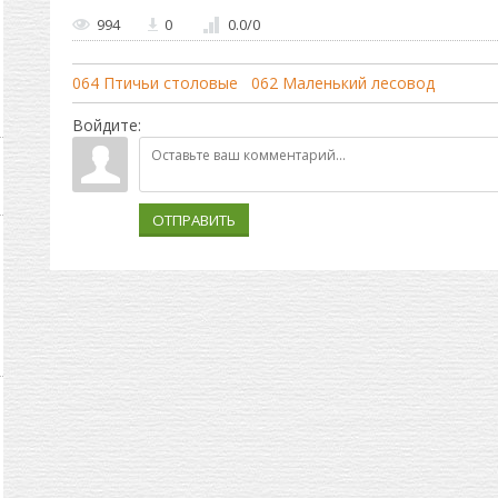
994
0
0.0
/
0
064 Птичьи столовые
062 Маленький лесовод
Войдите:
ОТПРАВИТЬ