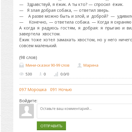
— Здравствуй, я ёжик. А ты кто? — спросил ёжик.
— Я злая добрая собака, — ответил зверь.
— А разве можно быть и злой, и доброй? — удивил
— Конечно, — ответила собака. — Когда я охраняю д
А когда я радуюсь гостям, я добрая: я прыгаю и в
завертела хвостом.
Ёжик тоже хотел замахать хвостом, но у него ничего
совсем маленький.
(98 слов)
Мини-сказки 90-99 слов
Марина
530
0
0.0
/
0
097 Морошка
091 Ночью
Войдите:
ОТПРАВИТЬ