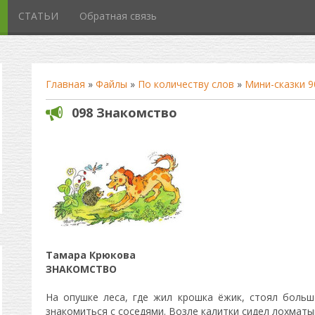
СТАТЬИ
Обратная связь
Главная
»
Файлы
»
По количеству слов
»
Мини-сказки 9
098 Знакомство
Тамара Крюкова
ЗНАКОМСТВО
На опушке леса, где жил крошка ёжик, стоял боль
знакомиться с соседями. Возле калитки сидел лохматы