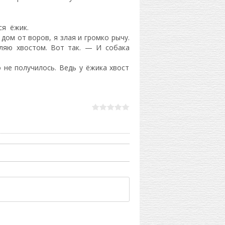
ся ёжик.
ом от воров, я злая и громко рычу.
иляю хвостом. Вот так. — И собака
 не получилось. Ведь у ёжика хвост