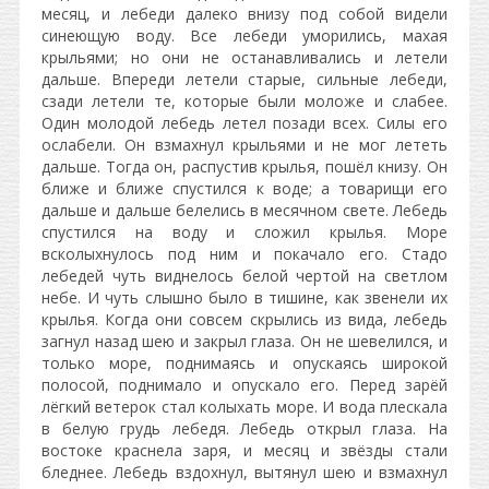
месяц, и лебеди далеко внизу под собой видели
синеющую воду. Все лебеди уморились, махая
крыльями; но они не останавливались и летели
дальше. Впереди летели старые, сильные лебеди,
сзади летели те, которые были моложе и слабее.
Один молодой лебедь летел позади всех. Силы его
ослабели. Он взмахнул крыльями и не мог лететь
дальше. Тогда он, распустив крылья, пошёл книзу. Он
ближе и ближе спустился к воде; а товарищи его
дальше и дальше белелись в месячном свете. Лебедь
спустился на воду и сложил крылья. Море
всколыхнулось под ним и покачало его. Стадо
лебедей чуть виднелось белой чертой на светлом
небе. И чуть слышно было в тишине, как звенели их
крылья. Когда они совсем скрылись из вида, лебедь
загнул назад шею и закрыл глаза. Он не шевелился, и
только море, поднимаясь и опускаясь широкой
полосой, поднимало и опускало его. Перед зарёй
лёгкий ветерок стал колыхать море. И вода плескала
в белую грудь лебедя. Лебедь открыл глаза. На
востоке краснела заря, и месяц и звёзды стали
бледнее. Лебедь вздохнул, вытянул шею и взмахнул