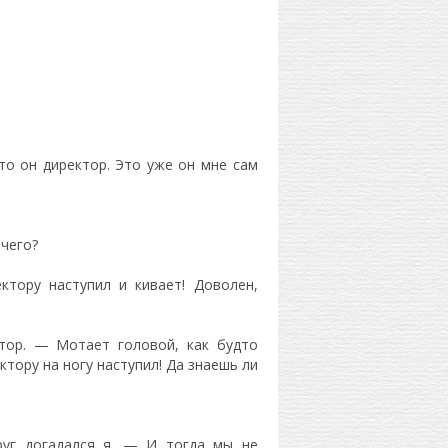
что он директор. Это уже он мне сам
чего?
тору наступил и кивает! Доволен,
тор. — Мотает головой, как будто
ктору на ногу наступил! Да знаешь ли
уг догадался я. — И тогда мы не