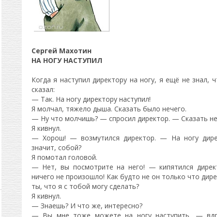
Сергей Махотин
НА НОГУ НАСТУПИЛ
Когда я наступил директору на ногу, я ещё не знал, 
сказал:
— Так. На ногу директору наступил!
Я молчал, тяжело дыша. Сказать было нечего.
— Ну что молчишь? — спросил директор. — Сказать не
Я кивнул.
— Хорош! — возмутился директор. — На ногу дирек
значит, собой?
Я помотал головой.
— Нет, вы посмотрите на него! — кипятился дирек
ничего не произошло! Как будто не он только что дире
ты, что я с тобой могу сделать?
Я кивнул.
— Знаешь? И что же, интересно?
— Вы мне тоже можете на ногу наступить, — вдр