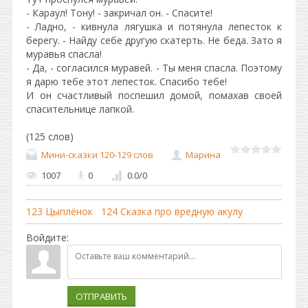
- Караул! Тону! - закричал он. - Спасите!
- Ладно, - кивнула лягушка и потянула лепесток к
берегу. - Найду себе другую скатерть. Не беда. Зато я
муравья спасла!
- Да, - согласился муравей. - Ты меня спасла. Поэтому
я дарю тебе этот лепесток. Спасибо тебе!
И он счастливый поспешил домой, помахав своей
спасительнице лапкой.
(125 слов)
Мини-сказки 120-129 слов
Марина
1007
0
0.0
/
0
123 Цыплёнок
124 Сказка про вредную акулу
Войдите:
ОТПРАВИТЬ