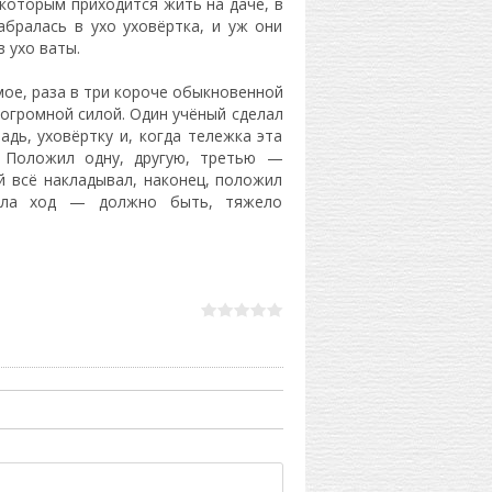
 которым приходится жить на даче, в
абралась в ухо уховёртка, и уж они
в ухо ваты.
мое, раза в три короче обыкновенной
 огромной силой. Один учёный сделал
адь, уховёртку и, когда тележка эта
. Положил одну, другую, третью —
ый всё накладывал, наконец, положил
лила ход — должно быть, тяжело