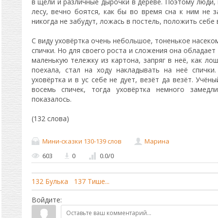
в щели и различные дырочки в дереве. Поэтому люди,
лесу, вечно боятся, как бы во время сна к ним не з
никогда не забудут, ложась в постель, положить себе 
С виду уховёртка очень небольшое, тоненькое насеко
спички. Но для своего роста и сложения она обладает
маленькую тележку из картона, запряг в неё, как лош
поехала, стал на ходу накладывать на неё спички
уховёртка и в ус себе не дует, везёт да везёт. Учён
восемь спичек, тогда уховёртка немного замед
показалось.
(132 слова)
Мини-сказки 130-139 слов
Марина
603
0
0.0
/
0
132 Булька
137 Тише...
Войдите: