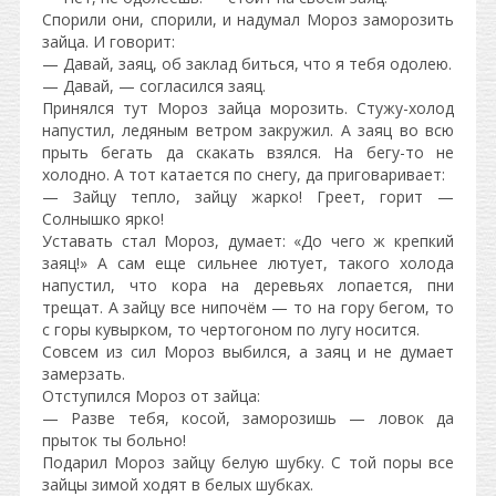
Спорили они, спорили, и надумал Мороз заморозить
зайца. И говорит:
— Давай, заяц, об заклад биться, что я тебя одолею.
— Давай, — согласился заяц.
Принялся тут Мороз зайца морозить. Стужу-холод
напустил, ледяным ветром закружил. А заяц во всю
прыть бегать да скакать взялся. На бегу-то не
холодно. А тот катается по снегу, да приговаривает:
— Зайцу тепло, зайцу жарко! Греет, горит —
Солнышко ярко!
Уставать стал Мороз, думает: «До чего ж крепкий
заяц!» А сам еще сильнее лютует, такого холода
напустил, что кора на деревьях лопается, пни
трещат. А зайцу все нипочём — то на гору бегом, то
с горы кувырком, то чертогоном по лугу носится.
Совсем из сил Мороз выбился, а заяц и не думает
замерзать.
Отступился Мороз от зайца:
— Разве тебя, косой, заморозишь — ловок да
прыток ты больно!
Подарил Мороз зайцу белую шубку. С той поры все
зайцы зимой ходят в белых шубках.