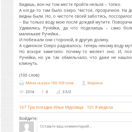
Видишь, вон на том месте пройти нельзя – топко.
А когда-то там было озеро. Чистое, прозрачное. На 
видны были. Но, о чистоте своей заботясь, поссорилос
– Вы только воду мою после дождей мутите. Поворачи
Удивились Ручейки, да что поделаешь – само бол
маленькие Ручейки...
И побежали они стороной, в другую долину.
А одинокое Озеро радовалось: теперь некому воду мут
Но вскоре заметило: почему-то мелеет оно. И, по
Ручейки, но уж так обмельчало, что даже не нашло
кликнуть.
(100 слов)
Мини-сказки 100-109 слов
Марина
2314
0
3.5
/
2
107 Три поездки Ильи Муромца
101 Я видела
Войдите: