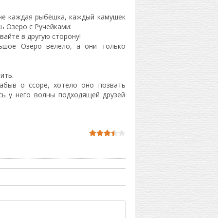
дне каждая рыбёшка, каждый камушек
ь Озеро с Ручейками:
вайте в другую сторону!
ьшое Озеро велело, а они только
ить.
забыв о ссоре, хотело оно позвать
сь у него волны подходящей друзей