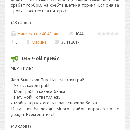
хребет горбом, на хребте щетина торчит. Ест она за
троих, толстеет за пятерых.
(43 слова)
Мини-сказки 40-49 слов
1044
0
Марина
30.11.2017
043 Чей гриб?
ЧЕЙ ГРИБ?
Жил-был ёжик Пых. Нашёл ёжик гриб.
- Ух ты, какой гриб!
- Мой гриб! - сказала белка.
- Нет, мой! - ответил ёж.
- Мой! Я первая его нашла! - спорила белка.
И тут пошёл дождь. Много грибов выросло после
дождя. Всем хватило!
(43 слова)