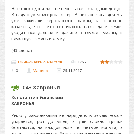
Несколько дней лил, не переставая, холодный дождь.
В саду шумел мокрый ветер. В четыре часа дня мы
уже зажигали керосиновые лампы, и невольно
казалось, что лето окончилось навсегда и земля
уходит всё дальше и дальше в глухие туманы, в
неуютную темень и стужу.
(43 слова)
Мини-сказки 40-49 слов
1765
0
Марина
25.11.2017
043 Хавронья
Константин Ушинский
ХАВРОНЬЯ
Рыло у хавроньюшки не нарядное: в землю носом
упирается; рот до ушей, а уши словно тряпки
болтаются; на каждой ноге по четыре копыта, а
ходит — спотыкается. Хвост у хавроньюшки винтом,