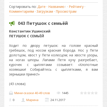
Сортировать по
:
Дате
·
Названию
·
Рейтингу
·
Комментариям
·
Загрузкам
·
Просмотрам
043 Петушок с семьёй
Константин Ушинский
ПЕТУШОК С СЕМЬЁЙ
Ходит по двору петушок: на голове красный
гребешок, под носом красная борода. Нос у Пети
долотцом, хвост у Пети колесцом; на хвосте узоры,
на ногах шпоры. Лапами Петя кучу разгребает,
курочек с цыплятами созывает: «Хлопотные
хозяюшки! Собирайтесь с цыплятками, я вам
зернышки принес!»
(43 слова)
Мини-сказки 40-49 слов
1445
0
Марина
24.11.2017