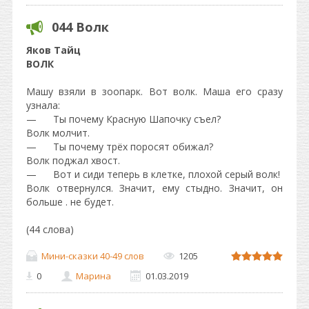
044 Волк
Яков Тайц
ВОЛК
Машу взяли в зоопарк. Вот волк. Маша его сразу
узнала:
— Ты почему Красную Шапочку съел?
Волк молчит.
— Ты почему трёх поросят обижал?
Волк поджал хвост.
— Вот и сиди теперь в клетке, плохой серый волк!
Волк отвернулся. Значит, ему стыдно. Значит, он
больше . не будет.
(44 слова)
Мини-сказки 40-49 слов
1205
0
Марина
01.03.2019