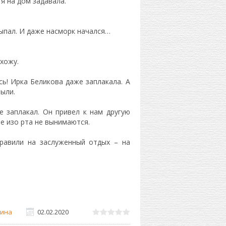
 я на дом задавала.
выпал. И даже насморк начался…
 хожу.
сь! Ирка Беликова даже заплакала. А
ыли.
е заплакал. Он привел к нам другую
е изо рта не вынимаются.
правили на заслуженный отдых – на
ина
02.02.2020