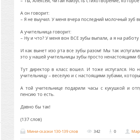
– Ты, Алексей, читай наизусть стихотворение, которое
А он говорит:
– Я не выучил. У меня вчера последний молочный зуб 
А учительница говорит:
– Ну и что? У меня вон ВСЕ зубы выпали, а я на работу
И как вынет изо рта все зубы разом! Мы так испугали
это у нашей учительницы зубы просто ненастоящими б
Тут директор в класс вошел. И тоже испугался. Но н
учительницу – веселую и с настоящими зубами, которы
А той учительнице подарили часы с кукушкой и от
пенсию то есть.
Давно бы так!
(137 слов)
Мини-сказки 130-139 слов
342
0
Мар