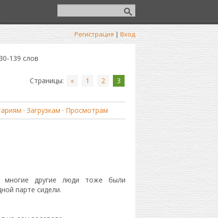
Регистрация
|
Вход
30-139 слов
Страницы
:
«
1
2
3
тариям
·
Загрузкам
·
Просмотрам
е многие другие люди тоже были
дной парте сидели.