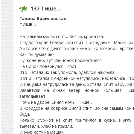
137 Тише...
Галина Браиловская
ТИШЕ...
Наталкины куклы спят... Вот их кроватка.
С одного края Говорящая спит. Посрединке - Малышок
А кто же это с другого края? Чье ушко в серой шерстке
Как ты думаешь?
Ну, конечно, тут Зайчонок примостился!
На бочок повернулся - спит...
Это Натала их так уложила, одеялом накрыла.
Вот и Наталка с Андрейкой нагулялись, набегались - то
И Бабушка натрудилась за день. Устала. Спит Бабушка 
Занавески на окнах ветер ночной колышет... С
заглядывает.
Ночь на дворе. Синяя ночь... Тише...
В коридоре на коврике Виляй спит. Во сне самым кон
буди.
Только Мур-кот не спит: притаился в кухне, в углу
вылезали, хлеб не грызли.
И Мур-коту не мешай.