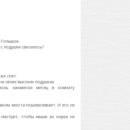
-Голышок.
 с подушки свесилось?
же спят.
на своих высоких подушках.
квозь занавески месяц в комнату
чиком хвоста пошевеливает. И его не
, смотрит, чтобы мыши из норки не