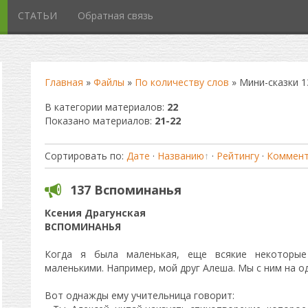
СТАТЬИ
Обратная связь
Главная
»
Файлы
»
По количеству слов
» Мини-сказки 1
В категории материалов
:
22
Показано материалов
:
21-22
Сортировать по
:
Дате
·
Названию
·
Рейтингу
·
Коммен
137 Вспоминанья
Ксения Драгунская
ВСПОМИНАНЬЯ
Когда я была маленькая, еще всякие некоторы
маленькими. Например, мой друг Алеша. Мы с ним на о
Вот однажды ему учительница говорит: