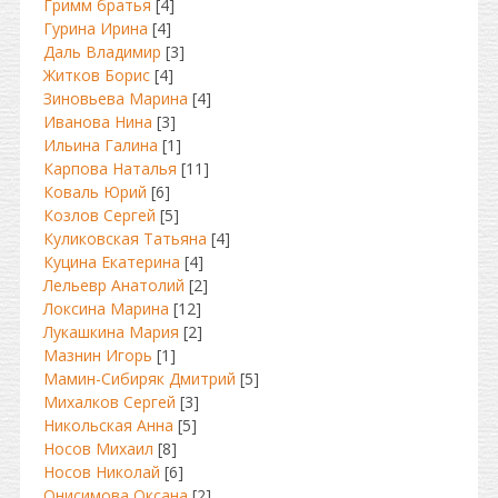
Гримм братья
[4]
Гурина Ирина
[4]
Даль Владимир
[3]
Житков Борис
[4]
Зиновьева Марина
[4]
Иванова Нина
[3]
Ильина Галина
[1]
Карпова Наталья
[11]
Коваль Юрий
[6]
Козлов Сергей
[5]
Куликовская Татьяна
[4]
Куцина Екатерина
[4]
Лельевр Анатолий
[2]
Локсина Марина
[12]
Лукашкина Мария
[2]
Мазнин Игорь
[1]
Мамин-Сибиряк Дмитрий
[5]
Михалков Сергей
[3]
Никольская Анна
[5]
Носов Михаил
[8]
Носов Николай
[6]
Онисимова Оксана
[2]