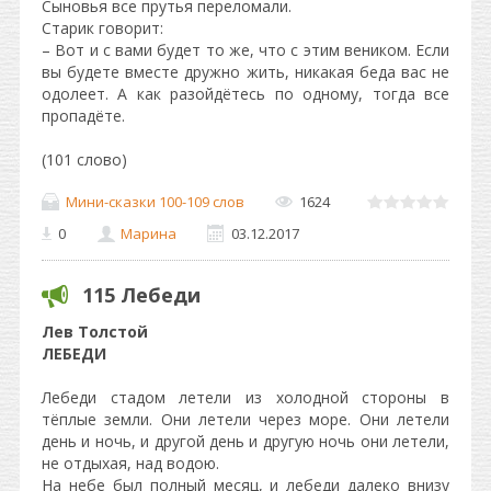
Сыновья все прутья переломали.
Старик говорит:
– Вот и с вами будет то же, что с этим веником. Если
вы будете вместе дружно жить, никакая беда вас не
одолеет. А как разойдётесь по одному, тогда все
пропадёте.
(101 слово)
Мини-сказки 100-109 слов
1624
0
Марина
03.12.2017
115 Лебеди
Лев Толстой
ЛЕБЕДИ
Лебеди стадом летели из холодной стороны в
тёплые земли. Они летели через море. Они летели
день и ночь, и другой день и другую ночь они летели,
не отдыхая, над водою.
На небе был полный месяц, и лебеди далеко внизу