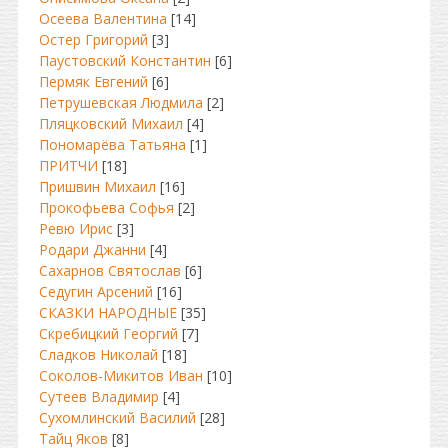
Осеева Валентина
[14]
Остер Григорий
[3]
Паустовский Константин
[6]
Пермяк Евгений
[6]
Петрушевская Людмила
[2]
Пляцковский Михаил
[4]
Пономарёва Татьяна
[1]
ПРИТЧИ
[18]
Пришвин Михаил
[16]
Прокофьева Софья
[2]
Ревю Ирис
[3]
Родари Джанни
[4]
Сахарнов Святослав
[6]
Седугин Арсений
[16]
СКАЗКИ НАРОДНЫЕ
[35]
Скребицкий Георгий
[7]
Сладков Николай
[18]
Соколов-Микитов Иван
[10]
Сутеев Владимир
[4]
Сухомлинский Василий
[28]
Тайц Яков
[8]