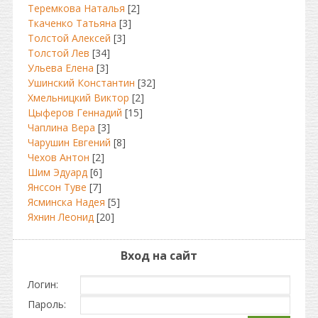
Теремкова Наталья
[2]
Ткаченко Татьяна
[3]
Толстой Алексей
[3]
Толстой Лев
[34]
Ульева Елена
[3]
Ушинский Константин
[32]
Хмельницкий Виктор
[2]
Цыферов Геннадий
[15]
Чаплина Вера
[3]
Чарушин Евгений
[8]
Чехов Антон
[2]
Шим Эдуард
[6]
Янссон Туве
[7]
Ясминска Надея
[5]
Яхнин Леонид
[20]
Вход на сайт
Логин:
Пароль: