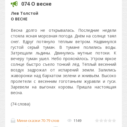
074 О весне
Лев Толстой
О ВЕСНЕ
Весна долго не открывалась. Последние недели
стояла ясная морозная погода. Днём на солнце таял
снег. Вдруг потянуло тёплым ветром. Надвинулся
густой серый туман. В тумане полились воды.
Затрещали льдины. Двинулись мутные потоки. К
вечеру туман ушел. Небо прояснѝлось. Утром яркое
солнце быстро съело тонкий лёд. Тёплый весенний
воздух задрожал от испарений земли. Залились
жаворонки над бархатом зелени и жнивьём. Высоко
пролетели с весенним гоготаньем журавли и гуси.
Заревели на выгонах коровы. Пришла настоящая
весна.
(74 слова)
Мини-сказки 70-79 слов
1149